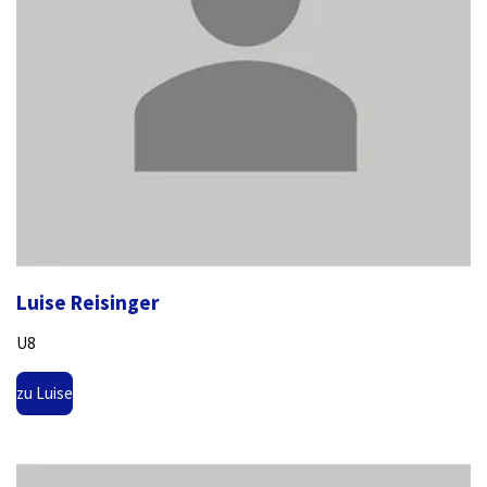
Luise Reisinger
U8
zu Luise