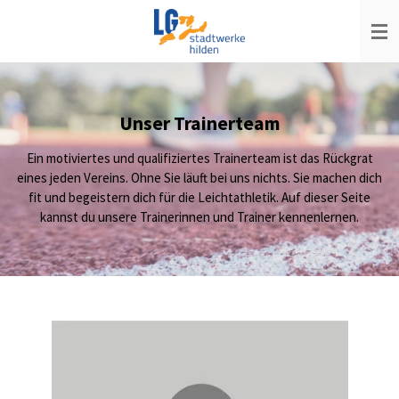
Zum
Hauptinhalt
springen
Unser Trainerteam
Ein motiviertes und qualifiziertes Trainerteam ist das Rückgrat
eines jeden Vereins. Ohne Sie läuft bei uns nichts. Sie machen dich
fit und begeistern dich für die Leichtathletik. Auf dieser Seite
kannst du unsere Trainerinnen und Trainer kennenlernen.