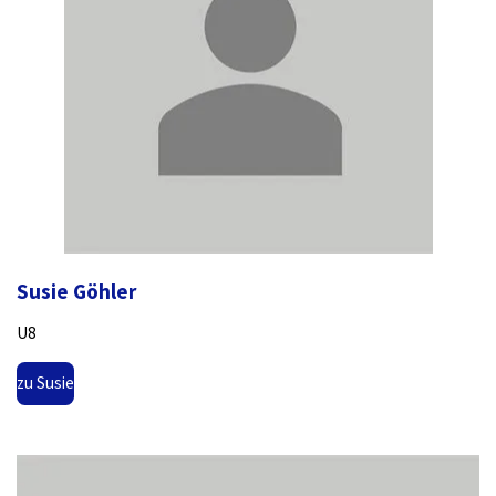
Susie Göhler
U8
zu Susie