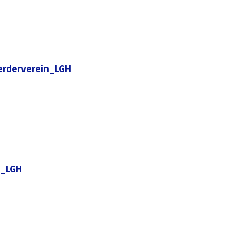
erderverein_LGH
n_LGH