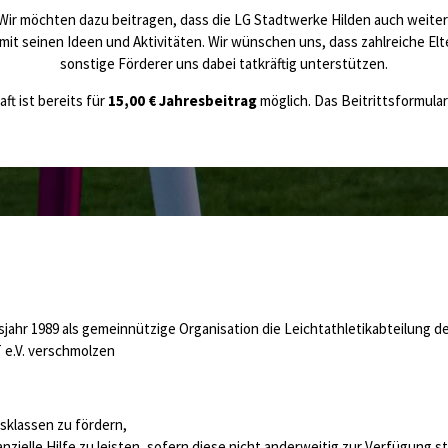
Wir möchten dazu beitragen, dass die LG Stadtwerke Hilden auch weiterhi
it seinen Ideen und Aktivitäten. Wir wünschen uns, dass zahlreiche Elt
sonstige Förderer uns dabei tatkräftig unterstützen.
ft ist bereits für
15,00 € Jahresbeitrag
möglich. Das Beitrittsformula
ahr 1989 als gemeinnützige Organisation die Leichtathletikabteilung de
 e.V. verschmolzen
rsklassen zu fördern,
nzielle Hilfe zu leisten, sofern diese nicht anderweitig zur Verfügung 