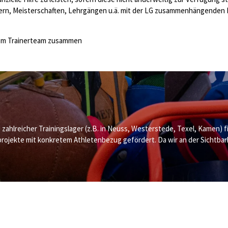
gern, Meisterschaften, Lehrgängen u.ä. mit der LG zusammenhängenden E
 dem Trainerteam zusammen
ahlreicher Trainingslager (z.B. in Neuss, Westerstede, Texel, Kamen) fi
jekte mit konkretem Athletenbezug gefördert. Da wir an der Sichtbarke